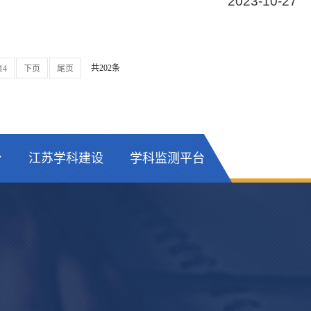
2023-10-27
共202条
14
下页
尾页
台
江苏学科建设
学科监测平台