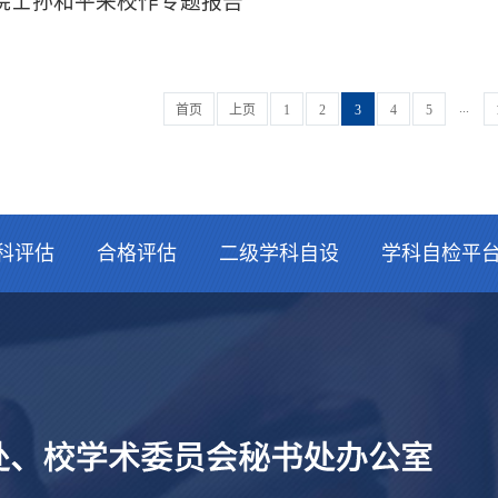
院士孙和平来校作专题报告
...
首页
上页
1
2
3
4
5
科评估
合格评估
二级学科自设
学科自检平